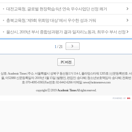
대전교육청, 글로벌 현장학습 6년 연속 우수사업단 선정 쾌거
충북교육청,‘제9회 위희망 대상’에서 우수한 성과 거둬
울산시, 2019년 부서 종합성과평가 결과 일자리노동과, 최우수 부서 선정
1
/ 21
PC버전
상호: Academic Times | 주소: 서울특별시 성북구 동선동1가 114-1, 플라망스타워 1205호 | 신문등록번호: 서
울, 아52080 신문등록일자: 2019년 1월 15일 | 발행인, 편집인: 송다혜 | 청소년보호책임자: 송다혜 | 전화번
호: 070-4095-0365| Fax번호: 02-6442-6266 이메일: news@actimesnews.com
copyright ⓒ 2019
Academic Times
All rights reserved.