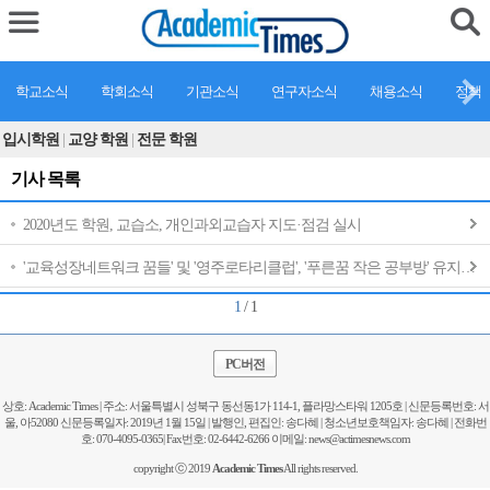
학교소식
학회소식
기관소식
연구자소식
채용소식
정책
입시학원
|
교양 학원
|
전문 학원
기사 목록
2020년도 학원, 교습소, 개인과외교습자 지도·점검 실시
'교육성장네트워크 꿈들' 및 '영주로타리클럽', '푸른꿈 작은 공부방' 유지보수 업무협약
1
/ 1
PC버전
상호: Academic Times | 주소: 서울특별시 성북구 동선동1가 114-1, 플라망스타워 1205호 | 신문등록번호: 서
울, 아52080 신문등록일자: 2019년 1월 15일 | 발행인, 편집인: 송다혜 | 청소년보호책임자: 송다혜 | 전화번
호: 070-4095-0365| Fax번호: 02-6442-6266 이메일: news@actimesnews.com
copyright ⓒ 2019
Academic Times
All rights reserved.