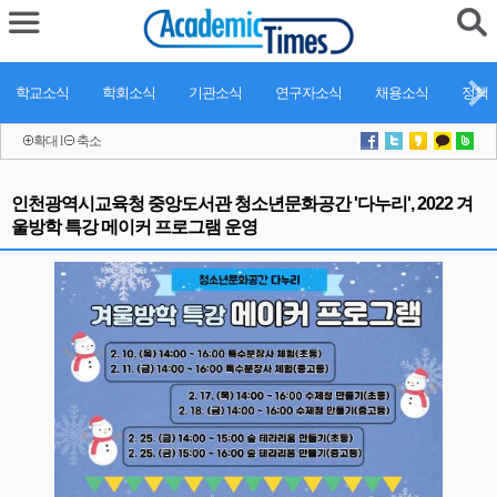
학교소식
학회소식
기관소식
연구자소식
채용소식
정책
확대
l
축소
인천광역시교육청 중앙도서관 청소년문화공간 '다누리', 2022 겨
울방학 특강 메이커 프로그램 운영