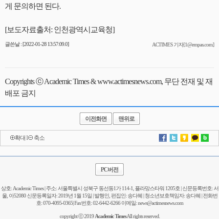
게 문의하면 된다.
[보도자료출처: 인천광역시교육청]
글쓴날 : [2022-01-28 13:57:09.0]
ACTIMES 기자[1@empas.com]
Copyrights ⓒ Academic Times & www.actimesnews.com, 무단 전재 및 재
배포 금지
이전화면
맨위로
확대
l
축소
PC버전
상호: Academic Times | 주소: 서울특별시 성북구 동선동1가 114-1, 플라망스타워 1205호 | 신문등록번호: 서
울, 아52080 신문등록일자: 2019년 1월 15일 | 발행인, 편집인: 송다혜 | 청소년보호책임자: 송다혜 | 전화번
호: 070-4095-0365| Fax번호: 02-6442-6266 이메일: news@actimesnews.com
copyright ⓒ 2019
Academic Times
All rights reserved.