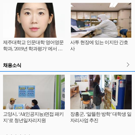
제주대학교 인문대학 영어영문
사투 현장에 있는 이지만 간호
학과, '2019년 학과평가' 에서 최
사
우수학과로 선정
채용소식
고양시, ‘AI(인공지능)면접 패키
장흥군, ‘알뜰한 방학’ 대학생 일
지’로 청년일자리지원
자리사업 추진