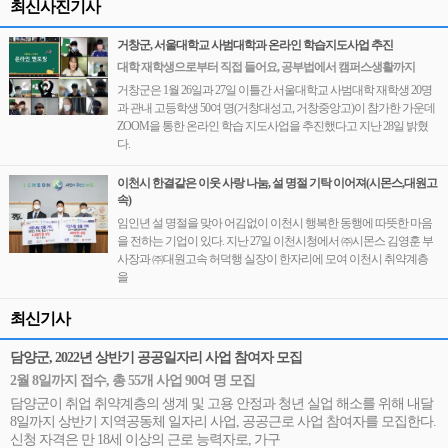
최신사진기사
거창군, 서울대학교 사범대학과 온라인 학습지도사업 추진
대학 재학생으로부터 직접 들어요, 공부법에서 캠퍼스생활까지
거창군은 1월 26일과 27일 이틀간 서울대학교 사범대학 재학생 20명
과 관내 고등학생 50여 명(거창대성고, 거창중앙고)이 참가한 가운데
ZOOM을 통한 온라인 학습 지도사업을 추진했다고 지난 28일 밝혔
다.
이천시 한결같은 이웃 사랑 나눔, 설 명절 기탁 이어져(시몬스,대원고
속)
임인년 설 명절을 맞아 어김없이 이천시 행복한 동행에 따뜻한 마음
을 전하는 기업이 있다. 지난 27일 이천시청에서 ㈜시몬스 김영훈 부
사장과 ㈜대원고속 허덕행 실장이 한자리에 모여 이천시 취약계층
을
최신기사
담양군, 2022년 상반기 공공일자리 사업 참여자 모집
2월 8일까지 접수, 총 55개 사업 90여 명 모집
담양군이 취업 취약계층의 생계 및 고용 안정과 청년 실업 해소를 위해 내달
8일까지 상반기 지역공동체 일자리 사업, 공공근로 사업 참여자를 모집한다.
신청 자격은 만 18세 이상의 근로 능력자로, 가구