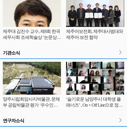
제주대 김진수 교수, 제8회 한국
제주어보전회, 제주대사범대와
세무사회 조세학술상 ‘논문상’
제주어 보전 협약
수상
기관소식
양주시립회암사지박물관, 문체
‘슬기로운 남양주시 대학생 플
부 공립박물관 평가 ‘우수인증
래너즈’ , On + Off Line으로 정기
기관’선정
총회 개최
연구자소식